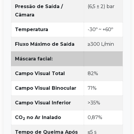
Pressão de Saída /
(6,5 ± 2) bar
Câmara
Temperatura
-30º ~ +60º
Fluxo Máximo de Saída
≥300 L/min
Máscara facial:
Campo Visual Total
82%
Campo Visual Binocular
71%
Campo Visual Inferior
>35%
CO
no Ar Inalado
0,87%
2
Tempo de Queima Após
≤5 s