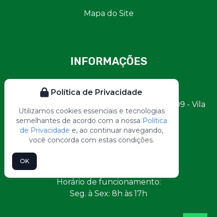
Mapa do Site
INFORMAÇÕES
Gas and Safety Solutions
Política de Privacidade
Av. Ver. Abel Ferreira, 1800 - Conjunto 709 - Vila
Utilizamos cookies essenciais e tecnologias
Reg. Feijó, São Paulo - SP, 03372-015
semelhantes de acordo com a nossa
Política
de Privacidade
e, ao continuar navegando,
contato@gasandsafety.com.br
você concorda com estas condições.
(11) 2222-1370
OK
(11) 99400-5817
Horário de funcionamento:
Seg. à Sex: 8h às 17h