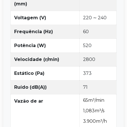
(mm)
Voltagem (V)
220 ∼ 240
Frequência (Hz)
60
Potência (W)
520
Velocidade (r/min)
2800
Estático (Pa)
373
Ruído (dB(A))
71
65m³/min
Vazão de ar
1,083m³/s
3.900m³/h